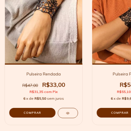
Pulseira Rendada
Pulseira 
R$33,00
R$5
R$47,00
R$31,35
com
Pix
R$55,1
6
x de
R$5,50
sem juros
6
x de
R$9,