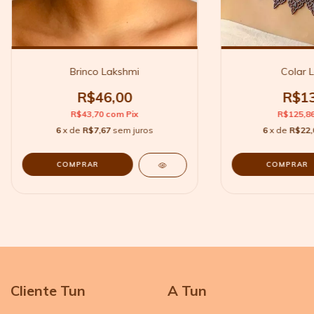
Brinco Lakshmi
Colar 
R$46,00
R$13
R$43,70
com
Pix
R$125,8
6
x de
R$7,67
sem juros
6
x de
R$22,
Cliente Tun
A Tun