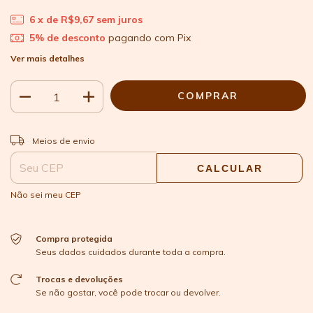
6
x de
R$9,67
sem juros
5% de desconto
pagando com Pix
Ver mais detalhes
ALTERAR CEP
Entregas para o CEP:
Meios de envio
CALCULAR
Não sei meu CEP
Compra protegida
Seus dados cuidados durante toda a compra.
Trocas e devoluções
Se não gostar, você pode trocar ou devolver.