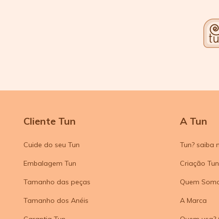
Cliente Tun
A Tun
Cuide do seu Tun
Tun? saiba 
Embalagem Tun
Criação Tun
Tamanho das peças
Quem Som
Tamanho dos Anéis
A Marca
Garantia Tun
Quem usa? 