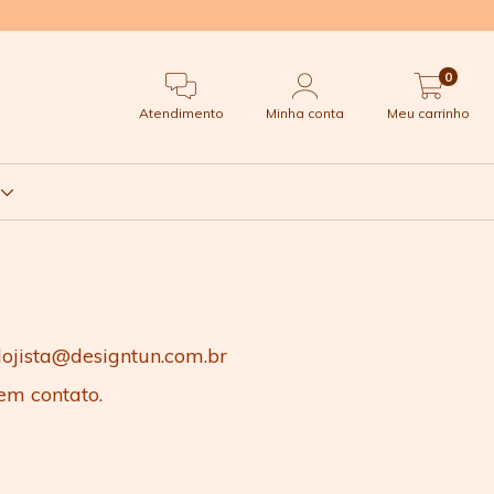
0
Atendimento
Minha conta
Meu carrinho
t
lojista@designtun.com.br
em contato.