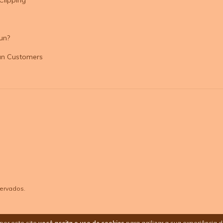
un?
un Customers
servados.
por este site
você aceita o uso de cookies
para agilizar a sua experiência 