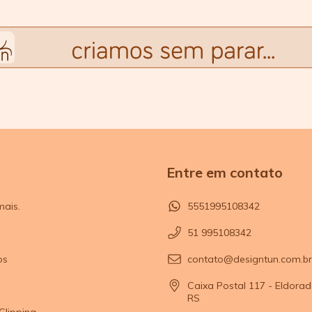
Entre em contato
mais.
5551995108342
51 995108342
os
contato@designtun.com.br
Caixa Postal 117 - Eldorad
RS
Clipping