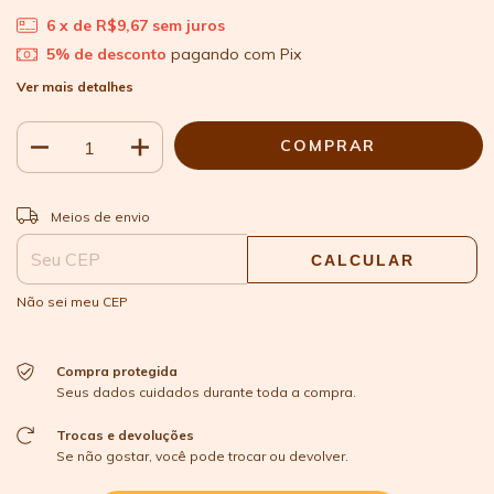
6
x de
R$9,67
sem juros
5% de desconto
pagando com Pix
Ver mais detalhes
ALTERAR CEP
Entregas para o CEP:
Meios de envio
CALCULAR
Não sei meu CEP
Compra protegida
Seus dados cuidados durante toda a compra.
Trocas e devoluções
Se não gostar, você pode trocar ou devolver.