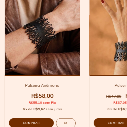
Pulseira Anêmona
Pulsei
R$58,00
R$47,00
R$55,10
com
Pix
R$37,0
6
x de
R$9,67
sem juros
6
x de
R$6,