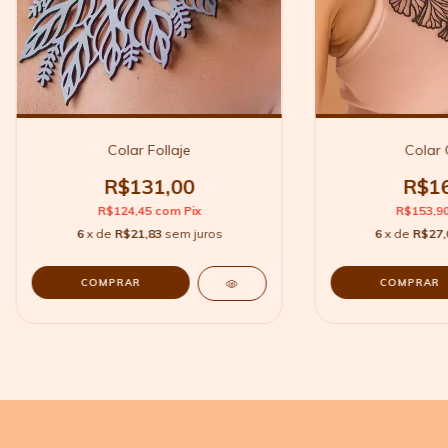
Colar Follaje
Colar 
R$131,00
R$16
R$124,45
com
Pix
R$153,9
6
x de
R$21,83
sem juros
6
x de
R$27,