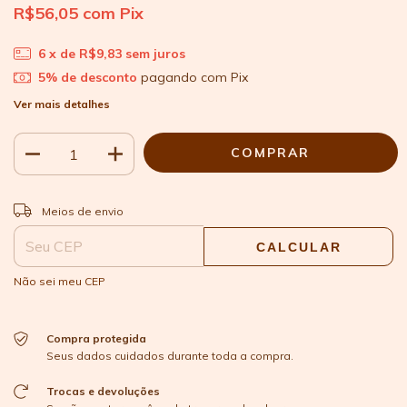
R$56,05
com
Pix
6
x de
R$9,83
sem juros
5% de desconto
pagando com Pix
Ver mais detalhes
ALTERAR CEP
Entregas para o CEP:
Meios de envio
CALCULAR
Não sei meu CEP
Compra protegida
Seus dados cuidados durante toda a compra.
Trocas e devoluções