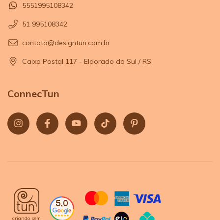
5551995108342
51 995108342
contato@designtun.com.br
Caixa Postal 117 - Eldorado do Sul / RS
ConnecTun
criando sem