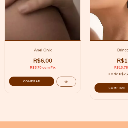
Anel Onix
Brinc
R$6,00
R$1
R$5,70
com
Pix
R$13,7
2
x de
R$7,
COMPRAR