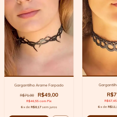
Gargantilh
Gargantilha Arame Farpado
R$7
R$49,00
R$71,00
R$67,4
R$46,55
com
Pix
6
x de
R$11,
6
x de
R$8,17
sem juros