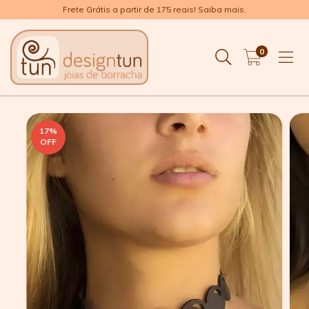
Frete Grátis a partir de 175 reais! Saiba mais.
0
17
%
OFF