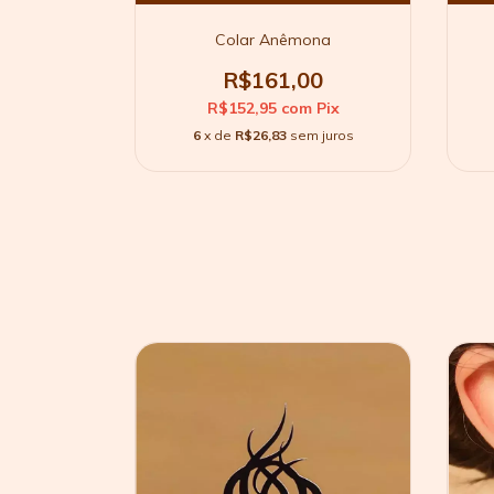
o
Colar Anêmona
9,00
R$161,00
Pix
R$152,95
com
Pix
 juros
6
x de
R$26,83
sem juros