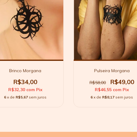
Brinco Morgana
Pulseira Morgana
R$34,00
R$49,00
R$58,00
R$32,30
com
Pix
R$46,55
com
Pix
6
x de
R$5,67
sem juros
6
x de
R$8,17
sem juros