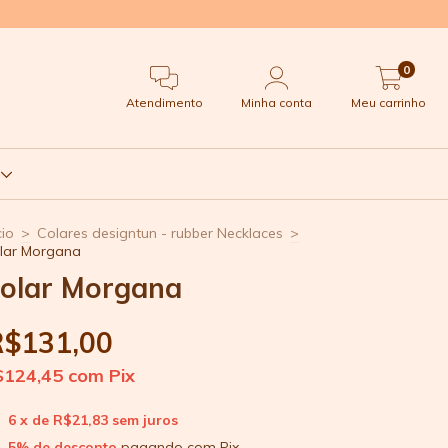
0
Atendimento
Minha conta
Meu carrinho
t
cio
>
Colares designtun - rubber Necklaces
>
lar Morgana
olar Morgana
R$131,00
$124,45
com
Pix
6
x de
R$21,83
sem juros
5% de desconto
pagando com Pix