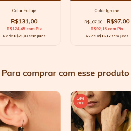
Colar Follaje
Colar Igraine
R$131,00
R$97,00
R$107,00
R$124,45
com
Pix
R$92,15
com
Pix
6
x de
R$21,83
sem juros
6
x de
R$16,17
sem juros
Para comprar com esse produto
16
%
OFF