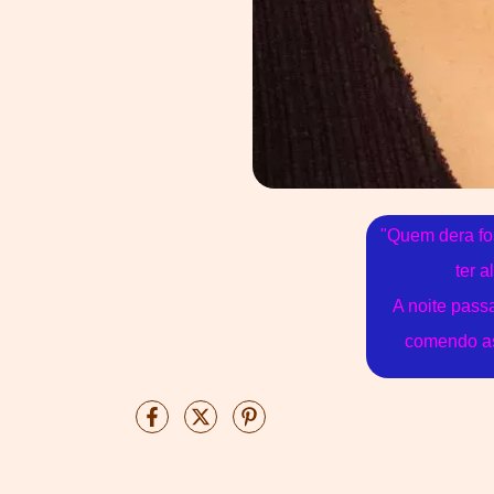
"Quem dera fo
ter a
A noite pass
comendo as