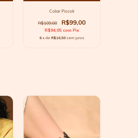
Colar Piccoli
C
R$99,00
R$109,00
R$129,
R$94,05
com
Pix
R$
6
x de
R$16,50
sem juros
6
x d