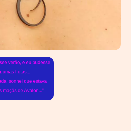
sse verão, e eu pudesse
lgumas frutas...
ada, sonhei que estava
 maçãs de Avalon..."