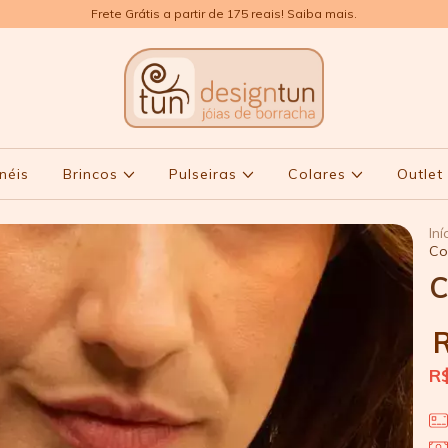
Frete Grátis a partir de 175 reais! Saiba mais.
néis
Brincos
Pulseiras
Colares
Outle
Iní
Co
C
R