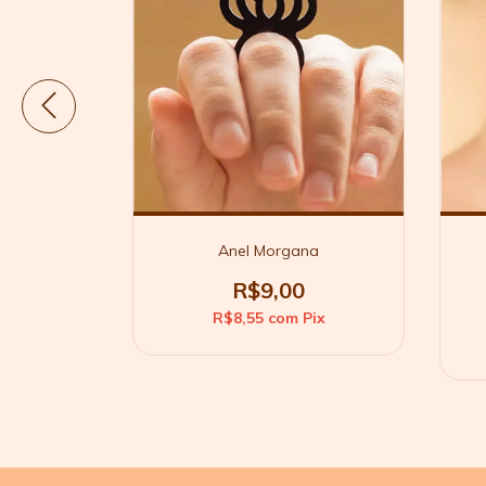
va
Anel Morgana
0
R$9,00
Pix
R$8,55
com
Pix
 juros