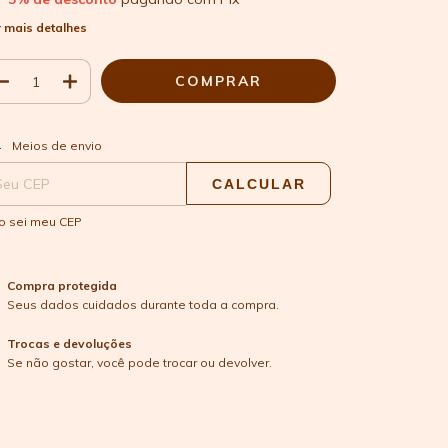
 mais detalhes
ALTERAR CEP
regas para o CEP:
Meios de envio
CALCULAR
o sei meu CEP
Compra protegida
Seus dados cuidados durante toda a compra.
Trocas e devoluções
Se não gostar, você pode trocar ou devolver.