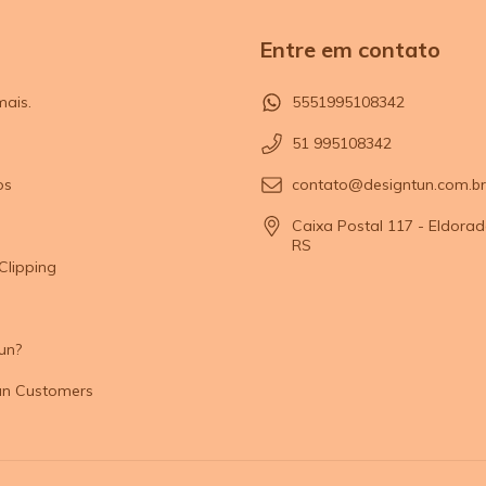
Entre em contato
mais.
5551995108342
51 995108342
os
contato@designtun.com.br
Caixa Postal 117 - Eldorad
RS
Clipping
un?
un Customers