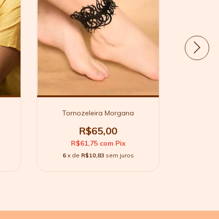
Tornozeleira Morgana
Pulsei
R$65,00
R$61,75
com
Pix
R$
6
x de
R$10,83
sem juros
4
x d