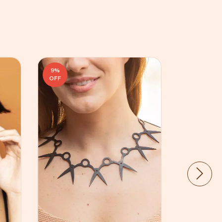
9
%
16
%
OFF
OFF