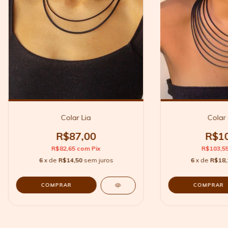
Colar Lia
Colar
R$87,00
R$10
R$82,65
com
Pix
R$103,5
6
x de
R$14,50
sem juros
6
x de
R$18,