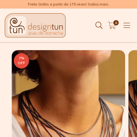
Frete Grátis a partir de 175 reais! Saiba mais.
0
7
%
OFF