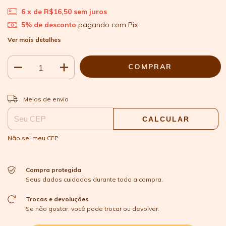
6
x de
R$16,50
sem juros
5% de desconto
pagando com Pix
Ver mais detalhes
ALTERAR CEP
Entregas para o CEP:
Meios de envio
CALCULAR
Não sei meu CEP
Compra protegida
Seus dados cuidados durante toda a compra.
Trocas e devoluções
Se não gostar, você pode trocar ou devolver.