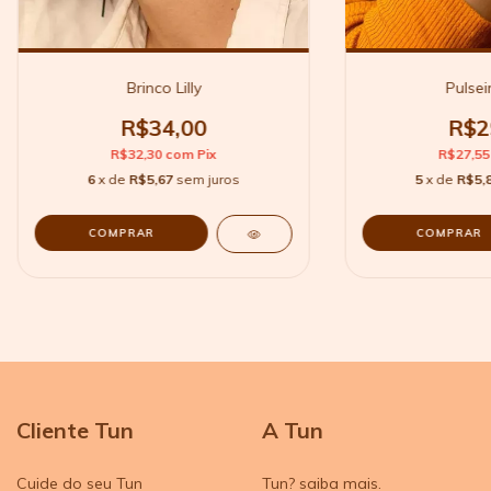
Brinco Lilly
Pulsei
R$34,00
R$2
R$32,30
com
Pix
R$27,5
6
x de
R$5,67
sem juros
5
x de
R$5,
Cliente Tun
A Tun
Cuide do seu Tun
Tun? saiba mais.