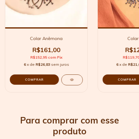
Colar Anêmona
Colar
R$161,00
R$12
R$152,95
com
Pix
R$119,7
6
x de
R$26,83
sem juros
6
x de
R$21,
Para comprar com esse
produto