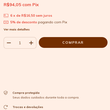
R$94,05
com
Pix
6
x de
R$16,50
sem juros
5% de desconto
pagando com Pix
Ver mais detalhes
Meios de envio
ALTERAR CEP
Entregas para o CEP:
CALCULAR
Faça login
e use seus dados de entrega
Não sei meu CEP
Compra protegida
Seus dados cuidados durante toda a compra.
Trocas e devoluções