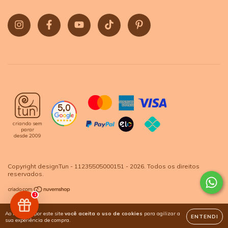
criando sem
parar
desde 2009
Copyright designTun - 11235505000151 - 2026. Todos os direitos
reservados.
1
Ao navegar por este site
você aceita o uso de cookies
para agilizar a
ENTENDI
sua experiência de compra.