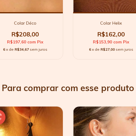
Colar Déco
Colar Helix
R$208,00
R$162,00
R$197,60
com
Pix
R$153,90
com
Pix
6
x de
R$34,67
sem juros
6
x de
R$27,00
sem juros
Para comprar com esse produto
%
F