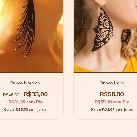
Brinco Nórdico
Brinco Helix
R$33,00
R$58,00
R$46,00
R$31,35
com
Pix
R$55,10
com
Pix
6
x de
R$5,50
sem juros
6
x de
R$9,67
sem juros