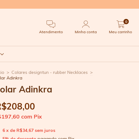
0
Atendimento
Minha conta
Meu carrinho
t
cio
>
Colares designtun - rubber Necklaces
>
lar Adinkra
olar Adinkra
R$208,00
$197,60
com
Pix
6
x de
R$34,67
sem juros
5% de desconto
pagando com Pix