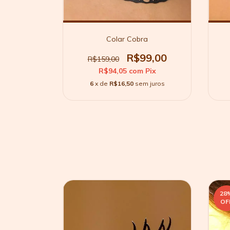
es
Colar Cobra
0
R$99,00
R$159,00
Pix
R$94,05
com
Pix
 juros
6
x de
R$16,50
sem juros
28
OF