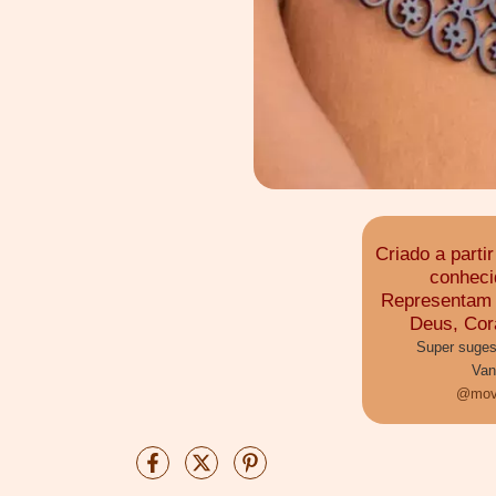
Criado a parti
conheci
Representam 
Deus, Cor
Super sugest
Van
@movi