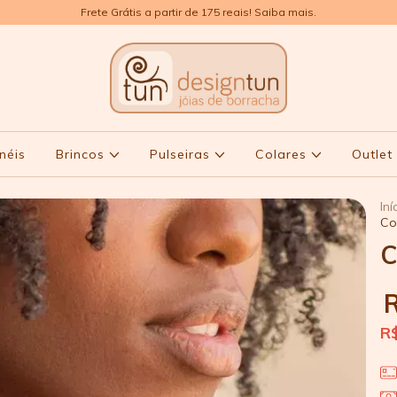
Frete Grátis a partir de 175 reais! Saiba mais.
néis
Brincos
Pulseiras
Colares
Outle
Iní
Co
C
R