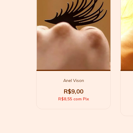
Anel Vison
R$9,00
R$8,55
com
Pix