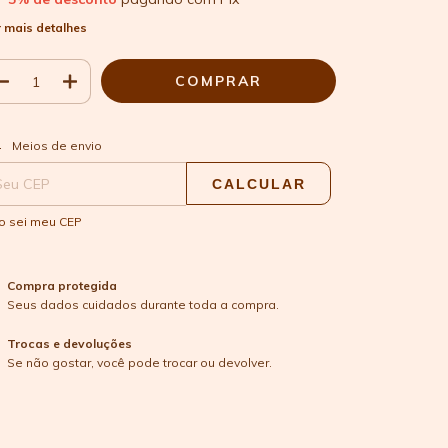
 mais detalhes
ALTERAR CEP
regas para o CEP:
Meios de envio
CALCULAR
o sei meu CEP
Compra protegida
Seus dados cuidados durante toda a compra.
Trocas e devoluções
Se não gostar, você pode trocar ou devolver.