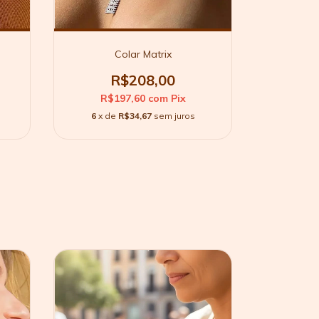
Colar Matrix
C
R$208,00
R$197,60
com
Pix
R$
6
x de
R$34,67
sem juros
6
x d