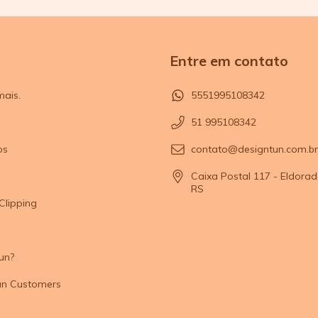
Entre em contato
mais.
5551995108342
51 995108342
os
contato@designtun.com.br
Caixa Postal 117 - Eldorad
RS
Clipping
un?
un Customers