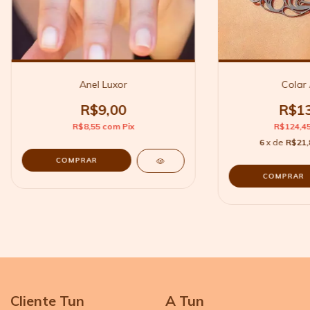
Anel Luxor
Colar
R$9,00
R$13
R$8,55
com
Pix
R$124,4
6
x de
R$21,
COMPRAR
Cliente Tun
A Tun