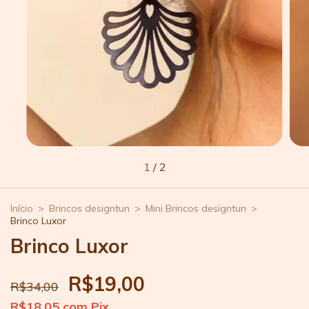
1
/
2
Início
>
Brincos designtun
>
Mini Brincos designtun
>
Brinco Luxor
Brinco Luxor
R$19,00
R$34,00
R$18,05
com
Pix