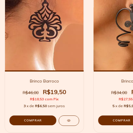
Brinco Barroco
Brinco
R$19,50
R$46,00
R$34,00
R$18,53
com
Pix
R$27,5
3
x de
R$6,50
sem juros
5
x de
R$5,