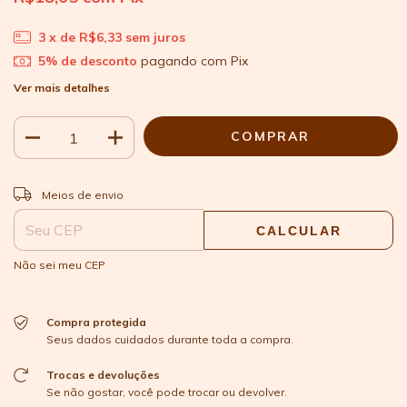
3
x de
R$6,33
sem juros
5% de desconto
pagando com Pix
Ver mais detalhes
ALTERAR CEP
Entregas para o CEP:
Meios de envio
CALCULAR
Não sei meu CEP
Compra protegida
Seus dados cuidados durante toda a compra.
Trocas e devoluções
Se não gostar, você pode trocar ou devolver.