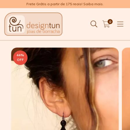
Frete Grátis a partir de 175 reais! Saiba mais.
0
44
%
OFF