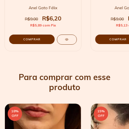
Anel Gato Félix
Anel G
R$6,20
R$9,00
R$9,00
R$5,89
com
Pix
R$5,13
COMPRAR
COMPRAR
Para comprar com esse
produto
18
%
15
%
OFF
OFF