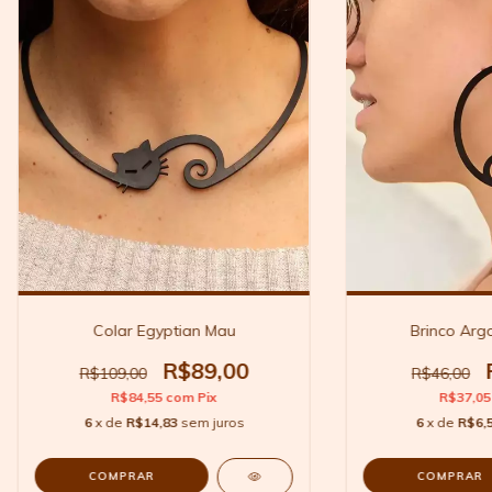
Colar Egyptian Mau
Brinco Arg
R$89,00
R$109,00
R$46,00
R$84,55
com
Pix
R$37,0
6
x de
R$14,83
sem juros
6
x de
R$6,