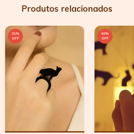
Produtos relacionados
31
%
40
%
OFF
OFF