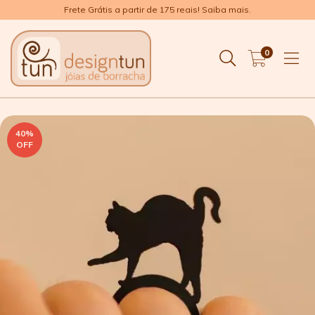
Frete Grátis a partir de 175 reais! Saiba mais.
0
40
%
OFF